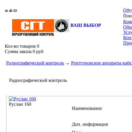
Обу
По
Ком
ВАШ ВЫБОР
Обо
Усл
Кон
Про
Кол-во товаров
0
Сумма заказа
0 руб
Радиографический контроль
→
Рентгеновские аппараты кабе
Радиографический контроль
Руслан 160
Наименование
Доп. информация